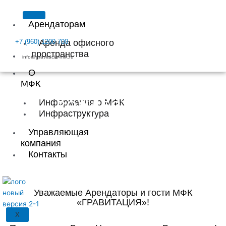
Перейти
к
Арендаторам
содержимому
+7 (960) 1200 700
Аренда офисного
пространства
info@gravitacia-mfk.ru
О
МФК
С НОВЫМ 2026 ГОДОМ И
Информация о МФК
РОЖДЕСТВОМ!
Инфраструктура
МФК "ГРАВИТАЦИЯ"
Управляющая
компания
Контакты
Уважаемые Арендаторы и гости МФК
«ГРАВИТАЦИЯ»!
X