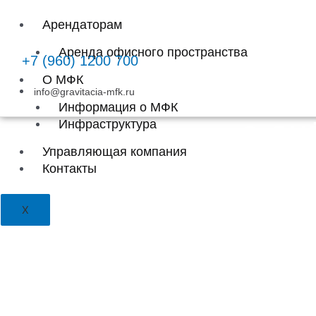
Перейти
к
Арендаторам
содержимому
Аренда офисного пространства
+7 (960) 1200 700
О МФК
info@gravitacia-mfk.ru
Информация о МФК
Инфраструктура
С ДН
Управляющая компания
Контакты
X