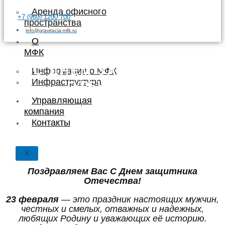
Аренда офисного
+7 (960) 1200 700
пространства
info@gravitacia-mfk.ru
О
МФК
С ДНЕМ ЗАЩИТНИКА
Информация о МФК
Инфраструктура
ОТЕЧЕСТВА
Управляющая
МФК "ГРАВИТАЦИЯ"
компания
Контакты
X
Поздравляем Вас С
Днем защитника
Отечества!
23 февраля
— это праздник настоящих мужчин,
честных и смелых, отважных и надежных,
любящих Родину и уважающих её историю.